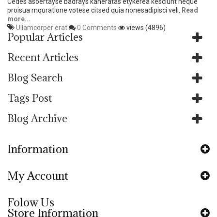
Cedes asoertayse badrays kaneratas etykerea kesciunt neque
proisua mquratione votese citsed quia nonesadipisci veli.
Read
more...
Ullamcorper erat
0 Comments
views (4896)
Popular Articles
Recent Articles
Blog Search
Tags Post
Blog Archive
Information
My Account
Folow Us
Store Information