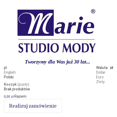
pl
Waluta :
zł
English
Dollar
Polski
Euro
Złoty
Koszyk
(pusty)
Brak produktów
Razem
0,00 zł
Realizuj zamówienie