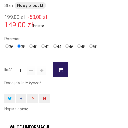
Stan:
Nowy produkt
199,00 zł
-50,00 zł
149,00 zł
brutto
Rozmiar
36
38
40
42
44
46
48
50
Ilość
Dodaj do listy życzeń
Napisz opinię
WIĘCEJ INFORMACJI