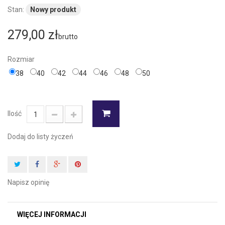
Stan:
Nowy produkt
279,00 zł
brutto
Rozmiar
38
40
42
44
46
48
50
Ilość
Dodaj do listy życzeń
Napisz opinię
WIĘCEJ INFORMACJI