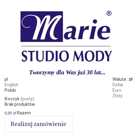
pl
Waluta :
zł
English
Dollar
Polski
Euro
Złoty
Koszyk
(pusty)
Brak produktów
Razem
0,00 zł
Realizuj zamówienie